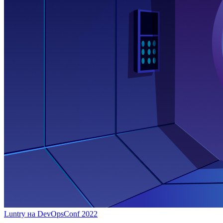
Luntry на DevOpsConf 2022