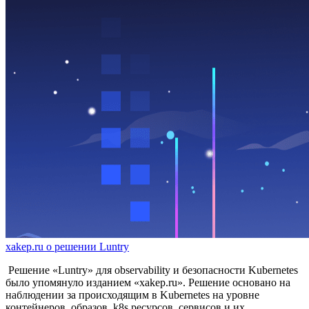
xakep.ru о решении Luntry
Решение «Luntry» для observability и безопасности Kubernetes
было упомянуло изданием «xakep.ru». Решение основано на
наблюдении за происходящим в Kubernetes на уровне
контейнеров, образов, k8s ресурсов, сервисов и их