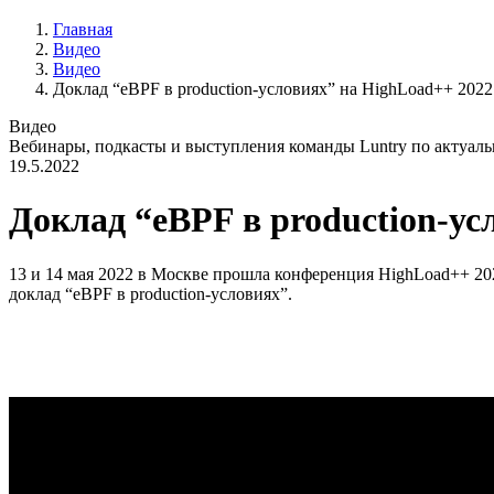
Главная
Видео
Видео
Доклад “eBPF в production-условиях” на HighLoad++ 2022
Видео
Вебинары, подкасты и выступления команды Luntry по актуал
19.5.2022
Доклад “eBPF в production-ус
13 и 14 мая 2022 в Москве прошла конференция HighLoad++ 202
доклад “eBPF в production-условиях”.