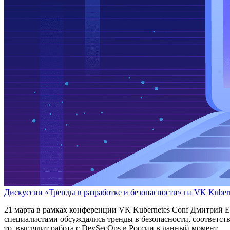
Дискуссии «Тренды в разработке и безопасности» на VK Kubern
21 марта в рамках конференции VK Kubernetes Conf Дмитрий Ев
специалистами обсуждались тренды в безопасности, соответст
то, выглядит работа с DevSecOps в России в данный момент.