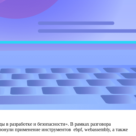
ы в разработке и безопасности». В рамках разговора
ронули применение инструментов ebpf, webassembly, а также