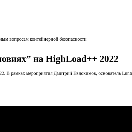
ьным вопросам контейнерной безопасности
ловиях” на HighLoad++ 2022
2. В рамках мероприятия Дмитрий Евдокимов, основатель Luntry