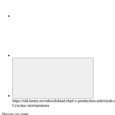
https://old.luntry.ru/video/doklad-ebpf-v-production-usloviyah
Ссылка скопирована
Читать по теме