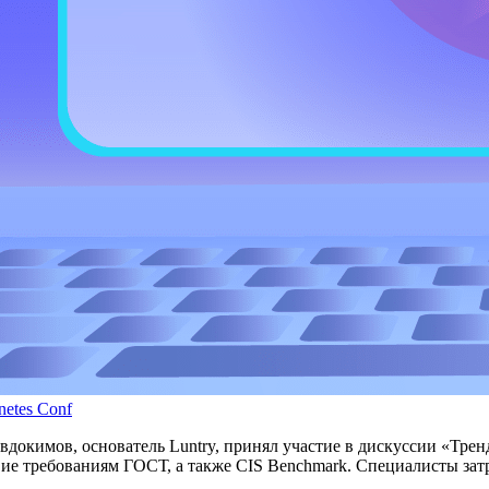
etes Conf
докимов, основатель Luntry, принял участие в дискуссии «Тренд
вие требованиям ГОСТ, а также CIS Benchmark. Специалисты зат